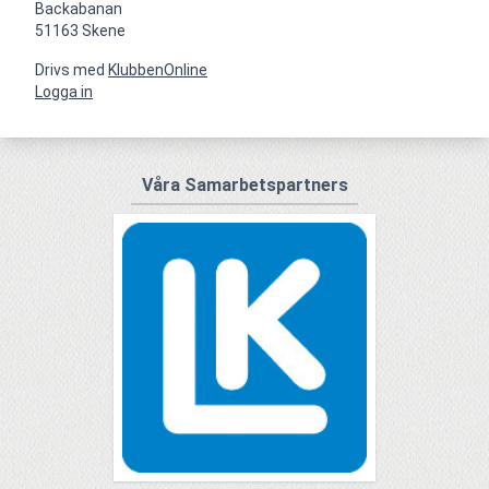
Backabanan

51163 Skene
Drivs med
KlubbenOnline
Logga in
Våra Samarbetspartners