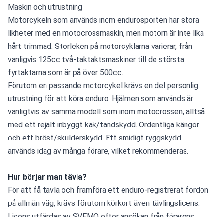
Maskin och utrustning
Motorcykeln som används inom endurosporten har stora 
likheter med en motocrossmaskin, men motorn är inte lika 
hårt trimmad. Storleken på motorcyklarna varierar, från 
vanligvis 125cc två-taktaktsmaskiner till de största 
fyrtaktarna som är på över 500cc.
Förutom en passande motorcykel krävs en del personlig 
utrustning för att köra enduro. Hjälmen som används är 
vanligtvis av samma modell som inom motocrossen, alltså 
med ett rejält inbyggt käk/tandskydd. Ordentliga kängor 
och ett bröst/skulderskydd. Ett smidigt ryggskydd 
används idag av många förare, vilket rekommenderas.
Hur börjar man tävla?
För att få tävla och framföra ett enduro-registrerat fordon 
på allmän väg, krävs förutom körkort även tävlingslicens. 
Licens utfärdas av SVEMO efter ansökan från förarens 