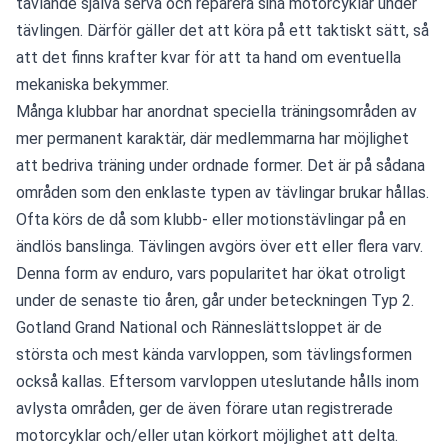
tävlande själva serva och reparera sina motorcyklar under 
tävlingen. Därför gäller det att köra på ett taktiskt sätt, så 
att det finns krafter kvar för att ta hand om eventuella 
mekaniska bekymmer.
Många klubbar har anordnat speciella träningsområden av 
mer permanent karaktär, där medlemmarna har möjlighet 
att bedriva träning under ordnade former. Det är på sådana 
områden som den enklaste typen av tävlingar brukar hållas. 
Ofta körs de då som klubb- eller motionstävlingar på en 
ändlös banslinga. Tävlingen avgörs över ett eller flera varv.
Denna form av enduro, vars popularitet har ökat otroligt 
under de senaste tio åren, går under beteckningen Typ 2. 
Gotland Grand National och Ränneslättsloppet är de 
största och mest kända varvloppen, som tävlingsformen 
också kallas. Eftersom varvloppen uteslutande hålls inom 
avlysta områden, ger de även förare utan registrerade 
motorcyklar och/eller utan körkort möjlighet att delta.