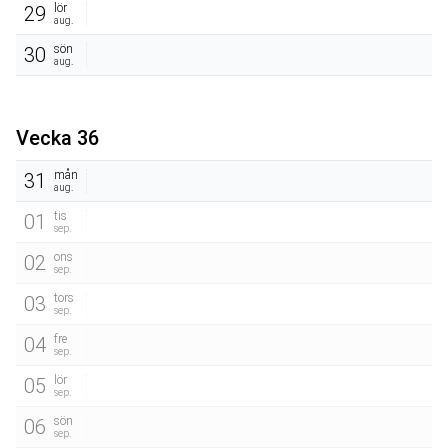
lör
29
aug.
sön
30
aug.
Vecka 36
mån
31
aug.
tis
01
sep.
ons
02
sep.
tors
03
sep.
fre
04
sep.
lör
05
sep.
sön
06
sep.