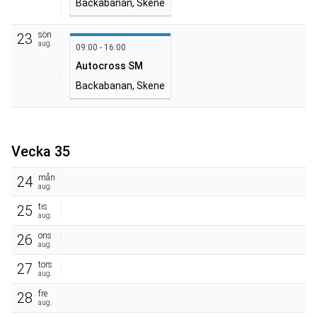
Backabanan, Skene
sön
23
aug.
09:00 - 16:00
Autocross SM
Backabanan, Skene
Vecka 35
mån
24
aug.
tis
25
aug.
ons
26
aug.
tors
27
aug.
fre
28
aug.