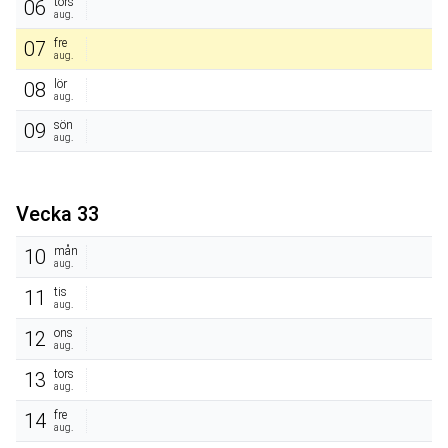
tors
06
aug.
fre
07
aug.
lör
08
aug.
sön
09
aug.
Vecka 33
mån
10
aug.
tis
11
aug.
ons
12
aug.
tors
13
aug.
fre
14
aug.