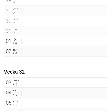
28
jul.
ons
29
jul.
tors
30
jul.
fre
31
jul.
lör
01
aug.
sön
02
aug.
Vecka 32
mån
03
aug.
tis
04
aug.
ons
05
aug.