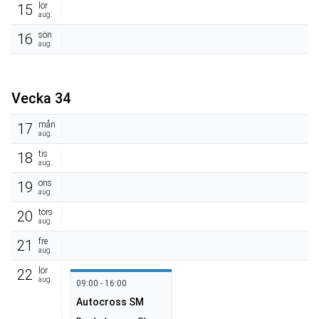
lör
15
aug.
sön
16
aug.
Vecka 34
mån
17
aug.
tis
18
aug.
ons
19
aug.
tors
20
aug.
fre
21
aug.
lör
22
aug.
09:00 - 16:00
Autocross SM