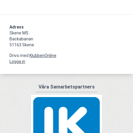
Adress
Skene MS

Backabanan

51163 Skene
Drivs med
KlubbenOnline
Logga in
Våra Samarbetspartners