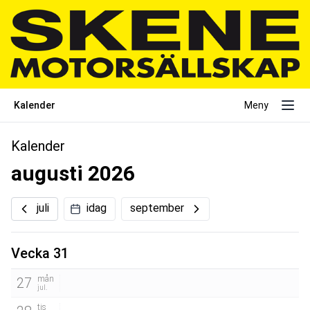
Kalender
Meny
Kalender
augusti 2026
juli
idag
september
Vecka 31
mån
27
jul.
tis