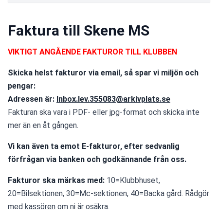
Faktura till Skene MS
VIKTIGT ANGÅENDE FAKTUROR TILL KLUBBEN
Skicka helst fakturor via email, så spar vi miljön och 
pengar:
Adressen är: 
Inbox.lev.355083@arkivplats.se
Fakturan ska vara i PDF- eller jpg-format och skicka inte 
mer än en åt gången.
Vi kan även ta emot E-fakturor, efter sedvanlig 
förfrågan via banken och godkännande från oss.
Fakturor ska märkas med: 
10=Klubbhuset, 
20=Bilsektionen, 30=Mc-sektionen, 40=Backa gård. Rådgör 
med 
kassören
 om ni är osäkra.