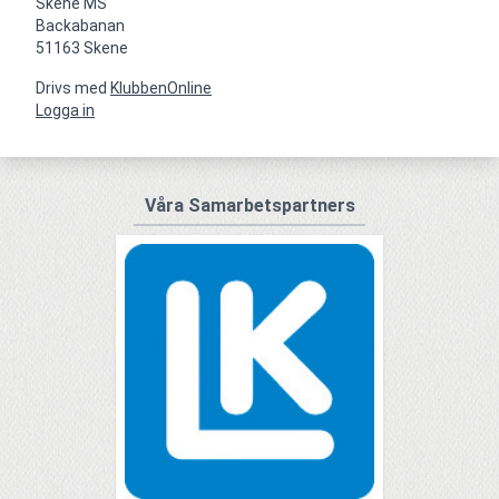
Skene MS

Backabanan

51163 Skene
Drivs med
KlubbenOnline
Logga in
Våra Samarbetspartners