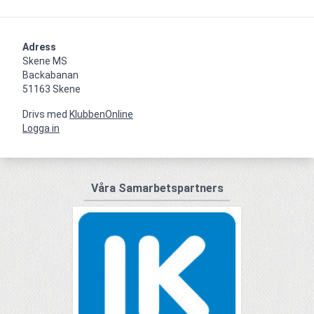
Adress
Skene MS

Backabanan

51163 Skene
Drivs med
KlubbenOnline
Logga in
Våra Samarbetspartners