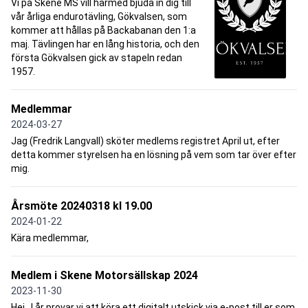
Vi på Skene MS vill härmed bjuda in dig till
vår årliga endurotävling, Gökvalsen, som
kommer att hållas på Backabanan den 1:a
maj. Tävlingen har en lång historia, och den
första Gökvalsen gick av stapeln redan
1957.
Medlemmar
2024-03-27
Jag (Fredrik Langvall) sköter medlems registret April ut, efter
detta kommer styrelsen ha en lösning på vem som tar över efter
mig.
Årsmöte 20240318 kl 19.00
2024-01-22
Kära medlemmar,
Medlem i Skene Motorsällskap 2024
2023-11-30
Hej, I år provar vi att köra ett digitalt utskick via e-post till er som