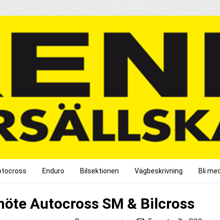
tocross
Enduro
Bilsektionen
Vägbeskrivning
Bli me
öte Autocross SM & Bilcross