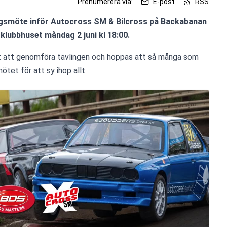
Prenumerera via:
E-post
RSS
gsmöte inför Autocross SM & Bilcross på Backabanan 
i klubbhuset måndag 2 juni kl 18:00.
åt att genomföra tävlingen och hoppas att så många som 
tet för att sy ihop allt